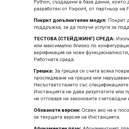
Python, създадени в база данни, които
разработен от Fixpoint, от партньор на 
Покрит допълнителен модул:
Покрит д
поддръжка, за да получи услуги за под
ТЕСТОВА (СТЕЙДЖИНГ) СРЕДА:
Изоли
или максимално близко по конфигурация
верификация на нови функционалности,
Работната среда.
Грешка:
За грешка се счита всяка повр
проследяване на грешка или нарушаване
Несъответствието със спецификациите и
Инстанцията не дава резултатите или п
не отговаря на законовите счетоводни 
Обхванати версии:
Освен ако не е пос
за текущата версия на Инстанцията.
Абонаментен план:
Абонаментният план