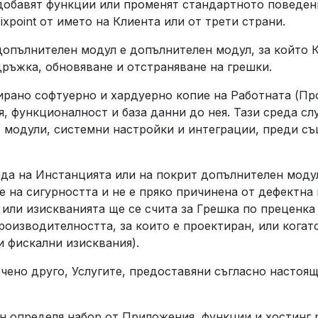
 добавят функции или променят стандартното поведен
Fixpoint от името на Клиента или от трети страни.
опълнителен модул е допълнителен модул, за който К
дръжка, обновяване и отстраняване на грешки.
рано софтуерно и хардуерно копие на Работната (Пр
, функционалност и база данни до нея. Тази среда сл
 модули, системни настройки и интеграции, преди съ
еда на Инстанцията или на покрит допълнителен модул
 на сигурността и не е пряко причинена от дефектна
ли изискванията ще се счита за Грешка по преценка н
роизводителността, за които е проектиран, или когат
и фискални изисквания).
очено друго, Услугите, предоставяни съгласно насто
 определя набор от Приложения, функции и хостинг 