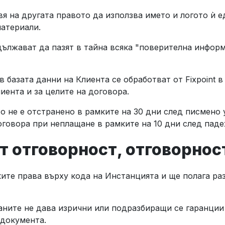
я на другата правото да използва името и логото ѝ е
материали.
ължават да пазят в тайна всяка "поверителна информ
.
 базата данни на Клиента се обработват от Fixpoint в
лиента и за целите на договора.
о не е отстранено в рамките на 30 дни след писмено
договора при неплащане в рамките на 10 дни след пад
от отговорност, отговорно
ките права върху кода на Инстанцията и ще полага ра
аните не дава изрични или подразбиращи се гаранции
 документа.