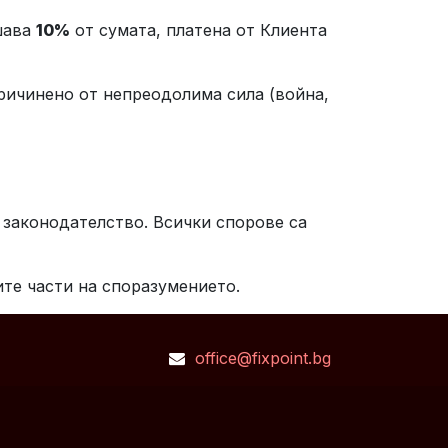
шава
10%
от сумата, платена от Клиента
ричинено от непреодолима сила (война,
законодателство. Всички спорове са
ите части на споразумението.
office@fixpoint.bg