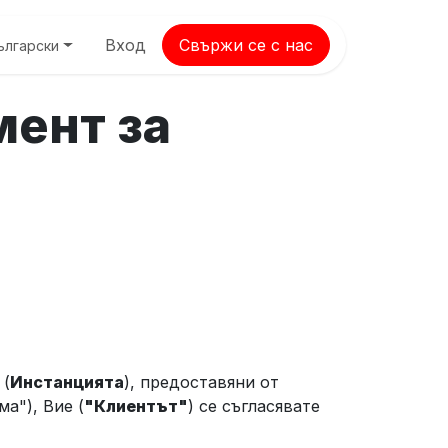
Вход
Свържи се с нас
ългарски
мент за
 (
Инстанцията
), предоставяни от
а"), Вие (
"Клиентът"
) се съгласявате