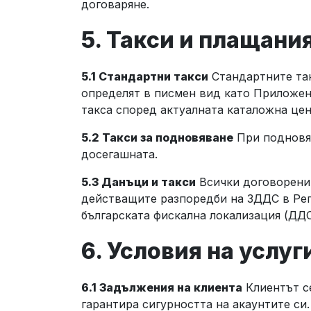
договаряне.
5. Такси и плащани
5.1 Стандартни такси
Стандартните такс
определят в писмен вид като Приложен
такса според актуалната каталожна це
5.2 Такси за подновяване
При подновяв
досегашната.
5.3 Данъци и такси
Всички договорени
действащите разпоредби на ЗДДС в Реп
българската фискална локализация (ДД
6. Условия на услуг
6.1 Задължения на клиента
Клиентът се
гарантира сигурността на акаунтите си