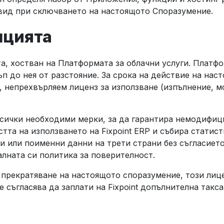
 вид при сключването на настоящото Споразумение.
нцията
, хостван на Платформата за облачни услуги. Платфо
тъп до нея от разстояние. За срока на действие на нас
, непрехвърляем лиценз за използване (изпълнение, 
всички необходими мерки, за да гарантира немодифиц
та на използването на Fixpoint ERP и събира статистич
 или поименни данни на трети страни без съгласието
лната си политика за поверителност.
 прекратяване на настоящото споразумение, този лиц
е съгласява да заплати на Fixpoint допълнителна такс