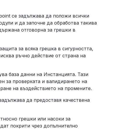
point се задължава да положи всички
одули и да започне да обработва такива
 държана отговорна за грешки в
защита за всяка грешка в сигурността,
зисква ръчно действие от страна на
ува база данни на Инстанцията. Тази
ен за проверката и валидирането на
иране на въздействието на промените.
 задължава да предоставя качествена
тносно грешки или насоки за
бъдат покрити чрез допълнително