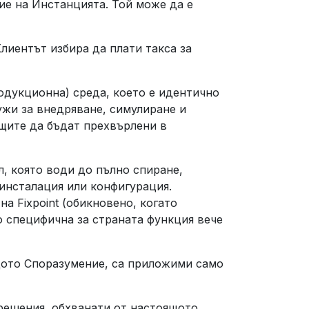
ие на Инстанцията. Той може да е
лиентът избира да плати такса за
одукционна) среда, което е идентично
ужи за внедряване, симулиране и
щите да бъдат прехвърлени в
, която води до пълно спиране,
 инсталация или конфигурация.
а Fixpoint (обикновено, когато
о специфична за страната функция вече
ящото Споразумение, са приложими само
решения, обхванати от настоящото