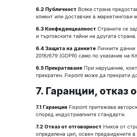
6.2 Публичност
Всяка страна предостав
клиент или доставчик в маркетингови 
6.3 Конфиденциалност
Страните се зад
и търговските тайни на другата страна
6.4 Защита на данните
Личните данни в
2016/679 (GDPR) само по указание на К
6.5 Прекратяване
При нарушение, коет
прекратен. Fixpoint може да прекрати 
7. Гаранции, отказ 
7.1 Гаранции
Fixpoint притежава авторс
според индустриалните стандарти.
7.2 Отказ от отговорност
Никоя от стр
определена цел, освен предвидените в