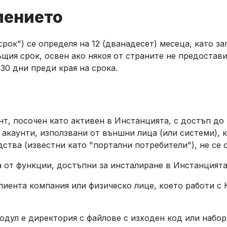
мението
рок") се определя на 12 (дванадесет) месеца, като за
ъщия срок, освен ако някоя от страните не предостав
0 дни преди края на срока.
т, посочен като активен в Инстанцията, с достъп до
акаунти, използвани от външни лица (или системи), 
ства (известни като "портални потребители"), не се 
 от функции, достъпни за инсталиране в Инстанцият
лиента компания или физическо лице, което работи с К
дул е директория с файлове с изходен код или набор