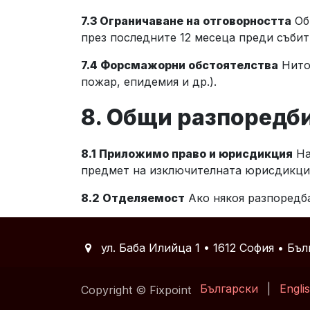
7.3 Ограничаване на отговорността
Об
през последните 12 месеца преди съби
7.4 Форсмажорни обстоятелства
Нито 
пожар, епидемия и др.).
8. Общи разпоредб
8.1 Приложимо право и юрисдикция
На
предмет на изключителната юрисдикция
8.2 Отделяемост
Ако някоя разпоредба
ул. Баба Илийца 1 • 1612 София • Бъл
Български
|
Engli
Copyright © Fixpoint