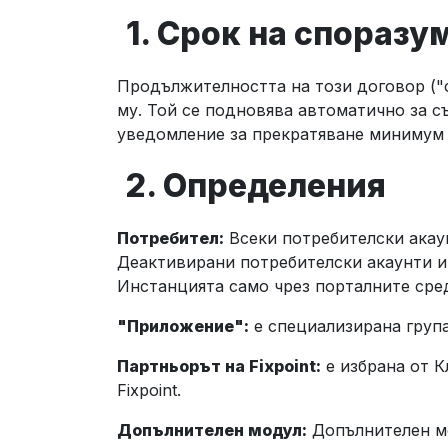
1. Срок на споразу
Продължителността на този договор ("с
му. Той се подновява автоматично за с
уведомление за прекратяване минимум 3
2. Определения
Потребител:
Всеки потребителски акаун
Деактивирани потребителски акаунти и 
Инстанцията само чрез порталните сред
"Приложение":
е специализирана група
Партньорът на Fixpoint:
е избрана от К
Fixpoint.
Допълнителен модул:
Допълнителен мо