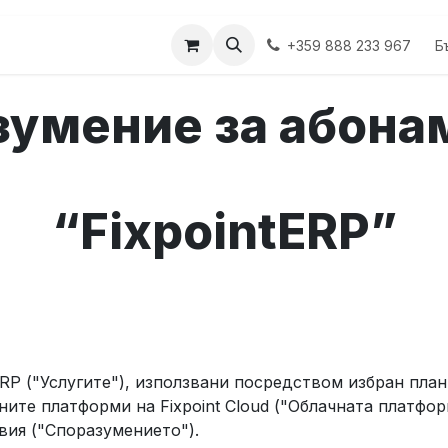
укти
Б
+359 888 233 967
умение за абона
“
Fixpoint
ERP
”
ERP ("Услугите"), използвани посредством избран план
ите платформи на Fixpoint Cloud ("Облачната платформ
вия ("Споразумението").