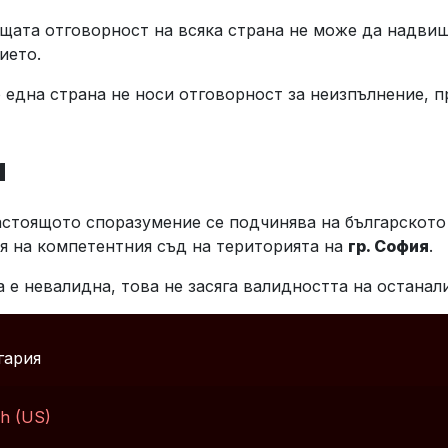
щата отговорност на всяка страна не може да надви
тието.
една страна не носи отговорност за неизпълнение, п
и
стоящото споразумение се подчинява на българското 
 на компетентния съд на територията на
гр. София
.
 е невалидна, това не засяга валидността на останал
гария
sh (US)