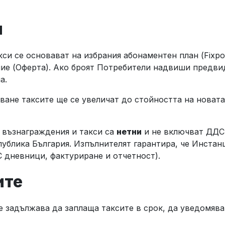
я
и се основават на избрания абонаментен план (Fixpoi
ие (Оферта). Ако броят Потребители надвиши предви
на.
ане таксите ще се увеличат до стойността на новата 
 възнаграждения и такси са
нетни
и не включват ДДС.
ублика България. Изпълнителят гарантира, че Инстан
С дневници, фактуриране и отчетност).
ите
 задължава да заплаща таксите в срок, да уведомява
.