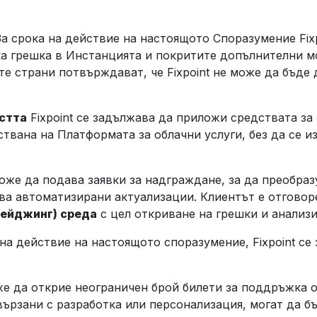
а срока на действие на настоящото Споразумение Fix
ка грешка в Инстанцията и покритите допълнителни м
ете страни потвърждават, че Fixpoint не може да бъде
остта
Fixpoint се задължава да приложи средствата за 
ствана на Платформата за облачни услуги, без да се и
же да подава заявки за надграждане, за да преобраз
ва автоматизирани актуализации. Клиентът е отговор
тейджинг) среда
с цел откриване на грешки и анализ
на действие на настоящото споразумение, Fixpoint се
е да открие неограничен брой билети за поддръжка о
вързани с разработка или персонализация, могат да 