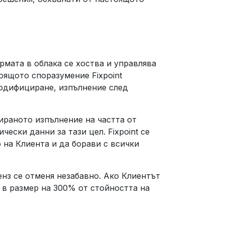
рмата в облака се хоства и управлява
тоящото споразумение Fixpoint
модифициране, изпълнение след
ираното изпълнение на частта от
ески данни за тази цел. Fixpoint се
 на Клиента и да борави с всички
енз се отменя незабавно. Ако Клиентът
а в размер на 300% от стойността на