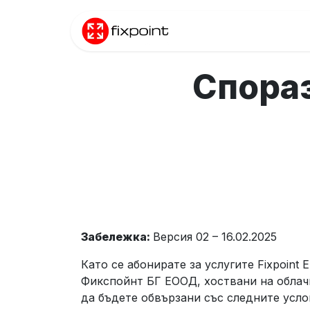
Преминете към съдържание
Начало
Прод
Спораз
Забележка:
Версия 02 – 16.02.2025
Като се абонирате за услугите Fixpoint 
Фикспойнт БГ ЕООД, хоствани на облачн
да бъдете обвързани със следните усло